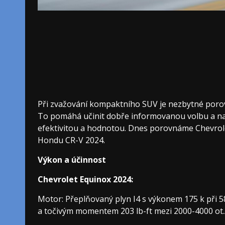
Při zvažování kompaktního SUV je nezbytné poro
To pomáhá učinit dobře informovanou volbu a n
efektivitou a hodnotou. Dnes porovnáme Chevrol
Hondu CR-V 2024.
Výkon a účinnost
Chevrolet Equinox 2024:
Motor: Přeplňovaný plyn I4 s výkonem 175 k při 5
a točivým momentem 203 lb-ft mezi 2000-4000 ot.