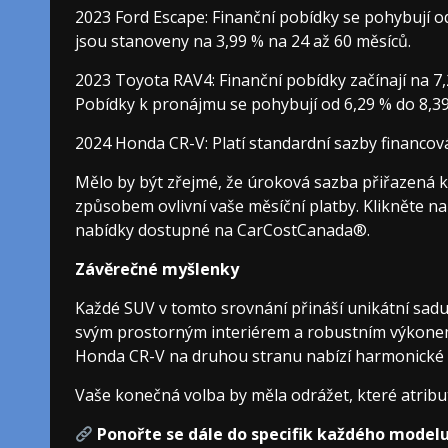
2023 Ford Escape: Finanční pobídky se pohybují o
jsou stanoveny na 3,99 % na 24 až 60 měsíců.
2023 Toyota RAV4: Finanční pobídky začínají na 7
Pobídky k pronájmu se pohybují od 6,29 % do 8,39
2024 Honda CR-V: Platí standardní sazby financová
Mělo by být zřejmé, že úroková sazba přiřazená 
způsobem ovlivní vaše měsíční platby. Klikněte na
nabídky dostupné na CarCostCanada®.
Závěrečné myšlenky
Každé SUV v tomto srovnání přináší unikátní sadu
svým prostorným interiérem a robustním výkonem
Honda CR-V na druhou stranu nabízí harmonické 
Vaše konečná volba by měla odrážet, které atribu
Ponořte se dále do specifik každého modelu