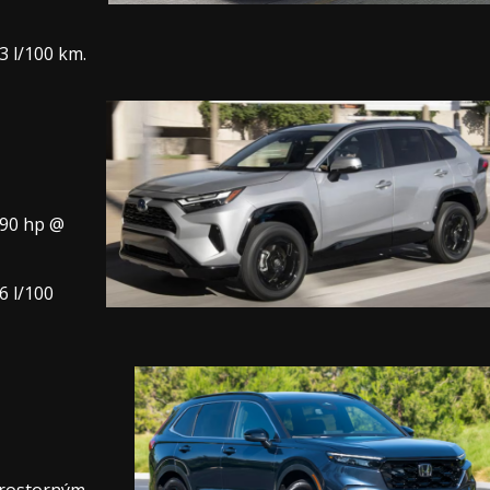
3 l/100 km.
190 hp @
6 l/100
prostorným