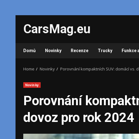
Skip
CarsMag.eu
to
content
Domů
Novinky
Recenze
Trucky
Funkce 
Home
Novinky
Porovnání kompaktních SUV: domácí vs. d
Novinky
Porovnání kompaktn
dovoz pro rok 2024