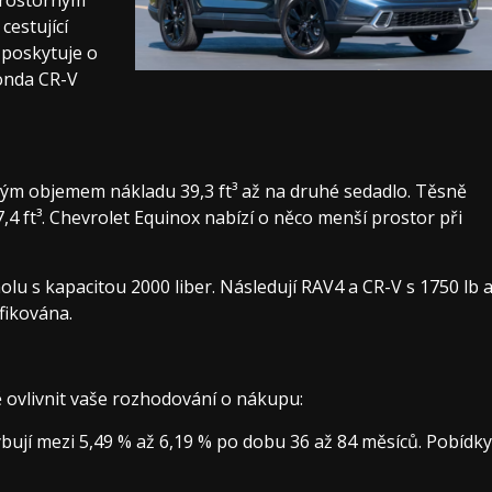
cestující
 poskytuje o
Honda CR-V
kým objemem nákladu 39,3 ft³ až na druhé sedadlo. Těsně
7,4 ft³. Chevrolet Equinox nabízí o něco menší prostor při
olu s kapacitou 2000 liber. Následují RAV4 a CR-V s 1750 lb 
fikována.
ovlivnit vaše rozhodování o nákupu:
bují mezi 5,49 % až 6,19 % po dobu 36 až 84 měsíců. Pobídky