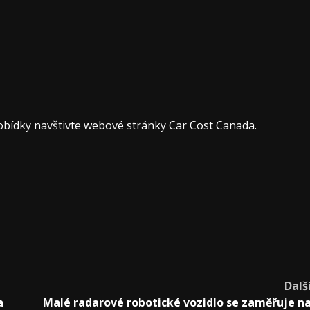
obídky navštivte webové stránky Car Cost Canada.
Dalš
a
Malé radarové robotické vozidlo se zaměřuje n