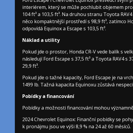
interiérem, který se může pochlubit objemem pro 
104 ft³ a 103,5 ft³. Na druhou stranu Toyota RAV4
něco kompaktnější prostředí s 98,9 ft³, zatímco 
odpovídá Equinox a Escape s 103,5 ft³.
Náklad a utility
Pokud jde o prostor, Honda CR-V vede balík s vel
následují Ford Escape s 37,5 ft³ a Toyota RAV4 s 3
29,9 ft³.
Pokud jde o tažné kapacity, Ford Escape je na vrch
1499 lb. Tažná kapacita Equinoxu zůstává nespeci
Pobídky a financování
Pobídky a možnosti financování mohou významně 
2024 Chevrolet Equinox: Finanční pobídky se pohy
k pronájmu jsou ve výši 8,9 % na 24 až 60 měsíců.