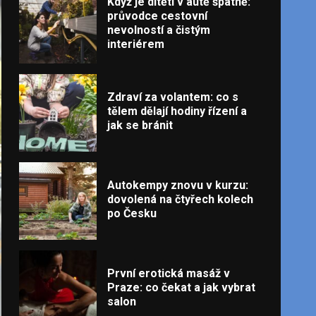
Když je dítěti v autě špatně:
průvodce cestovní
nevolností a čistým
interiérem
Zdraví za volantem: co s
tělem dělají hodiny řízení a
jak se bránit
Autokempy znovu v kurzu:
dovolená na čtyřech kolech
po Česku
První erotická masáž v
Praze: co čekat a jak vybrat
salon