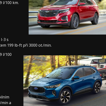
9 l/100 km.
I-3 s
m 199 lb-ft při 3000 ot./min.
​​l/100
bilním
./min a