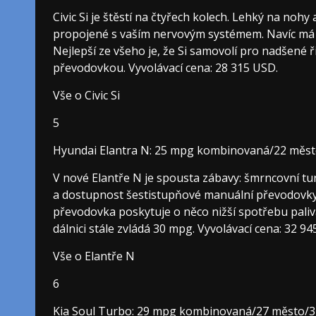
Civic Si je štěstí na čtyřech kolech. Lehký na nohy
propojené s vaším nervovým systémem. Navíc má n
Nejlepší ze všeho je, že Si samovolí pro nadšené
převodovkou. Vyvolávací cena: 28 315 USD.
Vše o Civic Si
5
Hyundai Elantra N: 25 mpg kombinovaná/22 město
V nové Elantře N je spousta zábavy: šmrncovní tu
a dostupnost šestistupňové manuální převodovky
převodovka poskytuje o něco nižší spotřebu paliv
dálnici stále zvládá 30 mpg. Vyvolávací cena: 32 9
Vše o Elantře N
6
Kia Soul Turbo: 29 mpg kombinovaná/27 město/32