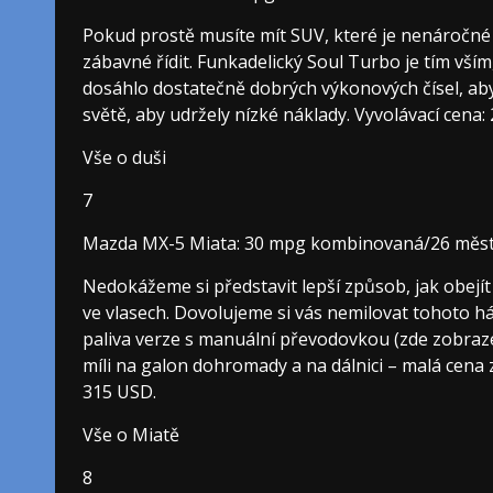
Pokud prostě musíte mít SUV, které je nenáročné 
zábavné řídit. Funkadelický Soul Turbo je tím vší
dosáhlo dostatečně dobrých výkonových čísel, aby
světě, aby udržely nízké náklady. Vyvolávací cena:
Vše o duši
7
Mazda MX-5 Miata: 30 mpg kombinovaná/26 měst
Nedokážeme si představit lepší způsob, jak obejít
ve vlasech. Dovolujeme si vás nemilovat tohoto há
paliva verze s manuální převodovkou (zde zobra
míli na galon dohromady a na dálnici – malá cena 
315 USD.
Vše o Miatě
8