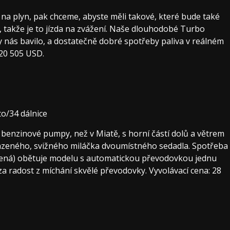
na plyn, pak chceme, abyste měli takové, které bude také
m, takže je to jízda na zvážení. Naše dlouhodobé Turbo
 nás bavilo, a dostatečně dobré spotřeby paliva v reálném
 20 505 USD.
o/34 dálnice
 benzinové pumpy, než v Miatě, s horní částí dolů a větrem
zeného, ​​​​svižného miláčka dvoumístného sedadla. Spotřeba
zená) obětuje modelu s automatickou převodovkou jednu
za radost z míchání skvělé převodovky. Vyvolávací cena: 28