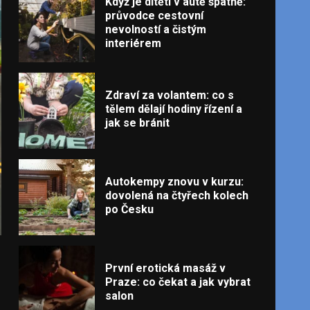
Když je dítěti v autě špatně:
průvodce cestovní
nevolností a čistým
interiérem
Zdraví za volantem: co s
tělem dělají hodiny řízení a
jak se bránit
Autokempy znovu v kurzu:
dovolená na čtyřech kolech
po Česku
První erotická masáž v
Praze: co čekat a jak vybrat
salon