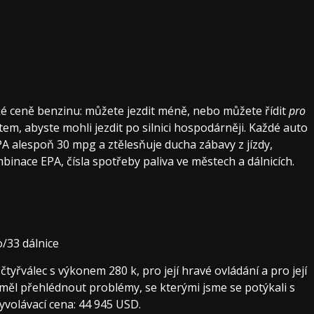
oké ceně benzinu: můžete jezdit méně, nebo můžete řídit
pro
m, abyste mohli jezdit po silnici hospodárněji. Každé auto
A alespoň 30 mpg a ztělesňuje ducha zábavy z jízdy,
binace EPA, čísla spotřeby paliva ve městech a dálnicích.
/33 dálnice
 čtyřválec s výkonem 280 k, pro její hravé ovládání a pro její
řiměl přehlédnout problémy, se kterými jsme se potýkali s
yvolávací cena: 44 945 USD.