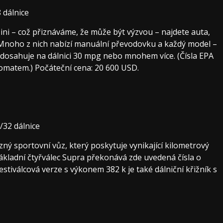
 dálnice
ini – což přiznáváme, že může být výzvou – najdete auta,
Mnoho z nich nabízí manuální převodovku a každý model –
 dosahuje na dálnici 30 mpg nebo mnohem více. (Čísla EPA
omatem.) Počáteční cena: 20 600 USD.
32 dálnice
ězný sportovní vůz, který poskytuje vynikající kilometrový
kladní čtyřválec Supra překonává zde uvedená čísla o
estiválcová verze s výkonem 382 k je také dálniční křižník s