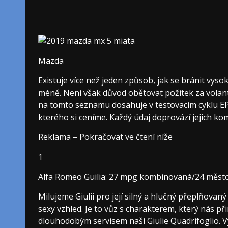
Mazda
Existuje více než jeden způsob, jak se bránit vys
méně. Není však důvod obětovat požitek za volante
na tomto seznamu dosahuje v testovacím cyklu EP
kterého si ceníme. Každý údaj doprovází jejich kom
Reklama – Pokračovat ve čtení níže
1
Alfa Romeo Guilia: 27 mpg kombinovaná/24 město
Milujeme Giulii pro její silný a hlučný přeplňovaný
sexy vzhled. Je to vůz s charakterem, který nás p
dlouhodobým servisem naší Giulie Quadrifoglio. V