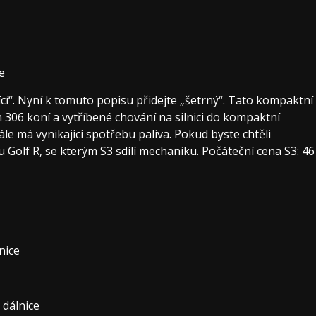
e
ící“. Nyní k tomuto popisu přidejte „šetrný“. Tato kompaktní
306 koní a vytříbené chování na silnici do kompaktní
ále má vynikající spotřebu paliva. Pokud byste chtěli
Golf R, se kterým S3 sdílí mechaniku. Počáteční cena S3: 46
nice
 dálnice