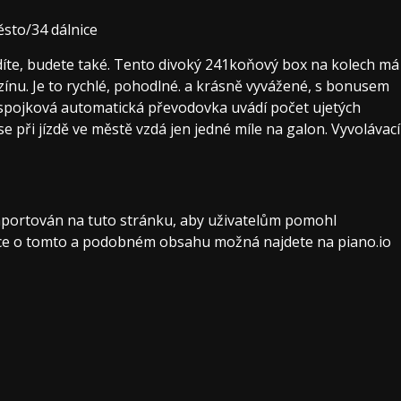
sto/34 dálnice
ídíte, budete také. Tento divoký 241koňový box na kolech má
ínu. Je to rychlé, pohodlné. a krásně vyvážené, s bonusem
pojková automatická převodovka uvádí počet ujetých
se při jízdě ve městě vzdá jen jedné míle na galon. Vyvolávací
 importován na tuto stránku, aby uživatelům pomohl
mace o tomto a podobném obsahu možná najdete na piano.io