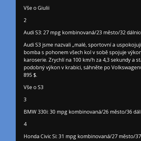
Vše o Giulii
2
Audi S3: 27 mpg kombinovaná/23 město/32 dálnic
Audi S3 jsme nazvali „malé, sportovní a uspokojuj
bomba s pohonem všech kol v sobě spojuje výkon 
karoserie. Zrychlí na 100 km/h za 4,3 sekundy a st
podobný výkon v krabici, sáhněte po Volkswagenu 
895 $.
Vše o S3
3
BMW 330i: 30 mpg kombinovaná/26 město/36 dál
4
Honda Civic Si: 31 mpg kombinovaná/27 město/37