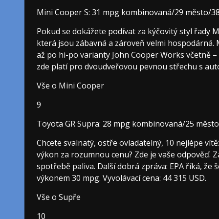
Mini Cooper S: 31 mpg kombinovaná/29 město/38
Pokud se dokážete podívat za kýčovitý styl řady M
která jsou zábavná a zároveň velmi hospodárná. 
až po hi-po varianty John Cooper Works včetně –
zde platí pro dvoudveřovou pevnou střechu s aut
Vše o Mini Cooper
9
Toyota GR Supra: 28 mpg kombinovaná/25 město/
Chcete svalnatý, ostře ovladatelný, 10 nejlépe vít
výkon za rozumnou cenu? Zde je vaše odpověď. Zá
spotřebě paliva. Další dobrá zpráva: EPA říká, že š
výkonem 30 mpg. Vyvolávací cena: 44 315 USD.
Vše o Supře
10