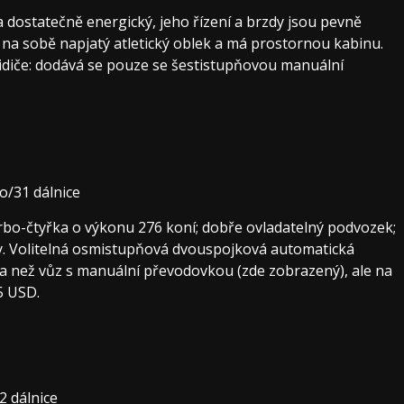
 a dostatečně energický, jeho řízení a brzdy jsou pevně
a sobě napjatý atletický oblek a má prostornou kabinu.
 řidiče: dodává se pouze se šestistupňovou manuální
/31 dálnice
rbo-čtyřka o výkonu 276 koní; dobře ovladatelný podvozek;
. Volitelná osmistupňová dvouspojková automatická
a než vůz s manuální převodovkou (zde zobrazený), ale na
45 USD.
 dálnice